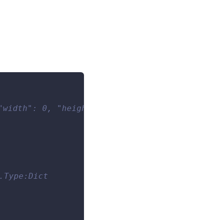
"width": 0, "height": 0},{},30000,{"bContinue
ype:Dict