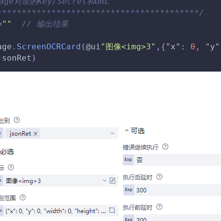
age对应的Key/Secret和URL
*****************************************/
=
""
// 输出结果
age
.
ScreenOCRCard
(
@ui
"图像<img>3"
,
{
"x"
:
0
,
"y"
jsonRet
)