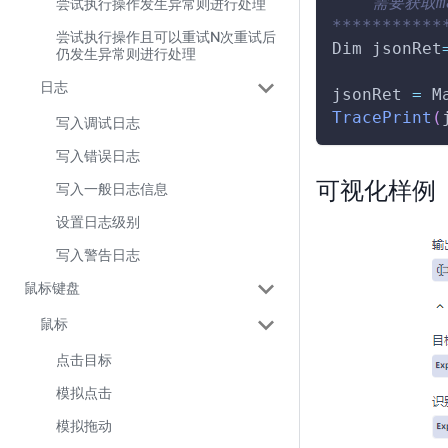
    需要获取m
尝试执行操作发生异常则进行处理
***********
尝试执行操作且可以重试N次重试后
Dim
 jsonRet
仍发生异常则进行处理
日志
jsonRet 
=
M
TracePrint
(
写入调试日志
写入错误日志
可视化样例
写入一般日志信息
设置日志级别
写入警告日志
鼠标键盘
鼠标
点击目标
模拟点击
模拟拖动