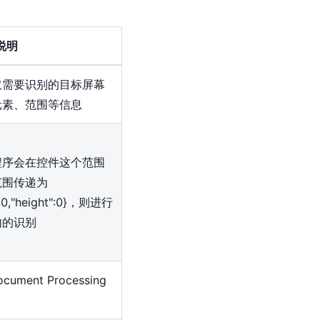
说明
取需要识别的目标屏幕
元素、范围等信息
程序会在控件这个范围
范围传递为
:0,"height":0
}
，则进行
内的识别
 Document Processing