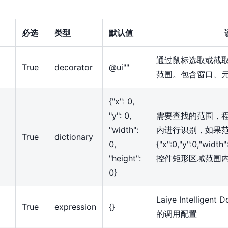
必选
类型
默认值
通过鼠标选取或截
True
decorator
@ui""
范围。包含窗口、
{
"x": 0,
"y": 0,
需要查找的范围，
"width":
内进行识别，如果
True
dictionary
0,
{
"x":0,"y":0,"width"
"height":
控件矩形区域范围
0
}
Laiye Intelligent
True
expression
{
}
的调用配置