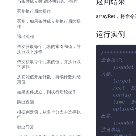
返回结果
当条件成立时,循环执行以下操作
否则执行后续操作
arrayRet，
否则，如果条件成立则执行后续操
作
运行实例
退出流程
依次获取每个元素的索引和值，并
执行以下操作
/*********
命令原型:
依次获取每个元素的值，并执行以
    jsonRet
下操作
入参:
从初始值开始计数，持续计数到结
    target
束值
    rect-
如果条件成立，则执行后续操作
    config
    time-
跳出返回
    optio
根据判定值，从多个分支中选择执
出参:
行
    json
抛出异常
注意事项：