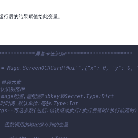
将命令运行后的结果赋值给此变量。
*************屏幕卡证识别**********************
 = Mage.ScreenOCRCard(@ui"",{"x": 0, "y": 0, 
--目标元素
-默认识别范围
--mage配置,需配置Pubkey和Secret.Type:Dict
-超时时间.默认单位:毫秒.Type:Int
nArgs--可选参数(包括:错误继续执行/执行后延时/执行前延时).T
Ret--函数调用的输出保存到的变量