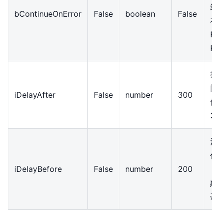
继
bContinueOnError
False
boolean
False
布
F
Fa
执
间
iDelayAfter
False
number
300
位
3
活
作
iDelayBefore
False
number
200
（
默
毫