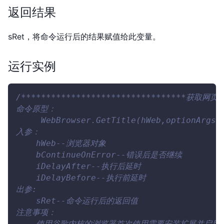
返回结果
sRet，将命令运行后的结果赋值给此变量。
运行实例
/*********************************获取网页标
命令原型：
     WebBrowser.GetTitle(hWeb,optionArgs)
入参：
    hWeb--浏览器对象
    bContinueOnError--错误后是否继续
    iDelayAfter--执行后延时
    iDelayBefore--执行前延时
出参:
    sRet--命令运行后的返回值
注意事项：
    使用谷歌内核的浏览器首次使用需要安装扩展并启用