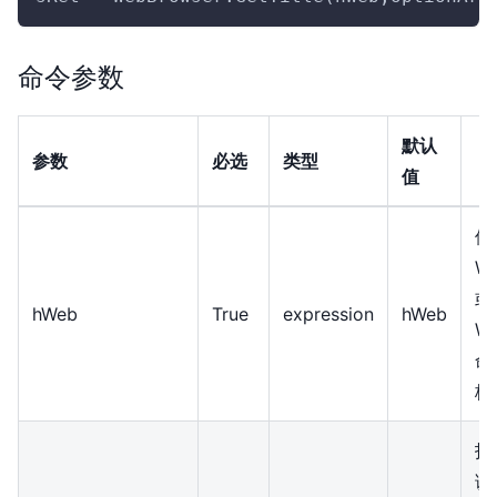
命令参数
默认
参数
必选
类型
值
使
We
或
hWeb
True
expression
hWeb
We
命
柄
指
误