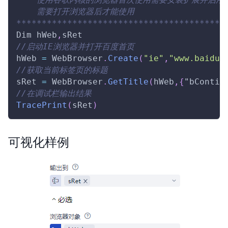
    需要打开浏览器后才能使用
*****************************************
Dim
 hWeb
,
sRet
//启动IE浏览器并打开百度首页
hWeb 
=
WebBrowser
.
Create
(
"ie"
,
"www.baidu.
//获取当前标签页的标题
sRet 
=
WebBrowser
.
GetTitle
(
hWeb
,
{
"bContin
//在调试栏输出结果
TracePrint
(
sRet
)
可视化样例