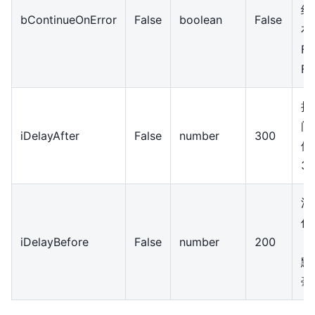
继
bContinueOnError
False
boolean
False
布
F
Fa
执
间
iDelayAfter
False
number
300
位
3
活
作
iDelayBefore
False
number
200
（
默
毫