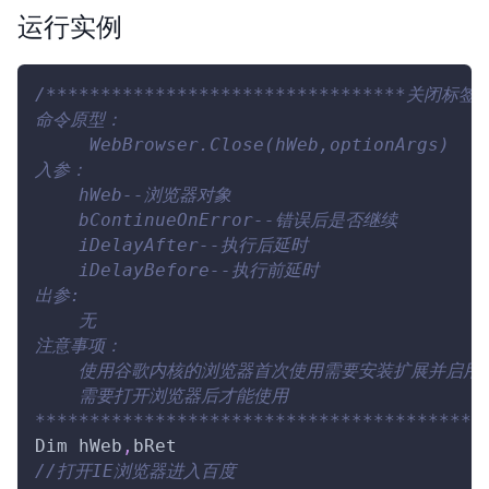
运行实例
/*********************************关闭标签页*
命令原型：
     WebBrowser.Close(hWeb,optionArgs)
入参：
    hWeb--浏览器对象
    bContinueOnError--错误后是否继续
    iDelayAfter--执行后延时
    iDelayBefore--执行前延时
出参:
    无
注意事项：
    使用谷歌内核的浏览器首次使用需要安装扩展并启用
    需要打开浏览器后才能使用
*****************************************
Dim
 hWeb
,
bRet
//打开IE浏览器进入百度