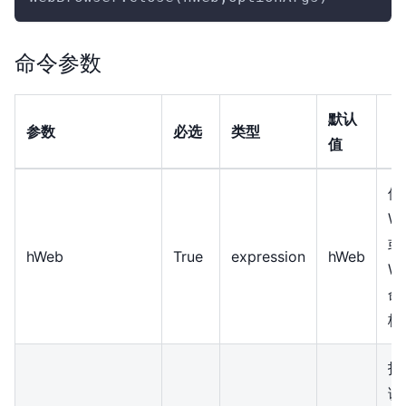
命令参数
默认
参数
必选
类型
值
使
We
或
hWeb
True
expression
hWeb
We
命
柄
指
误