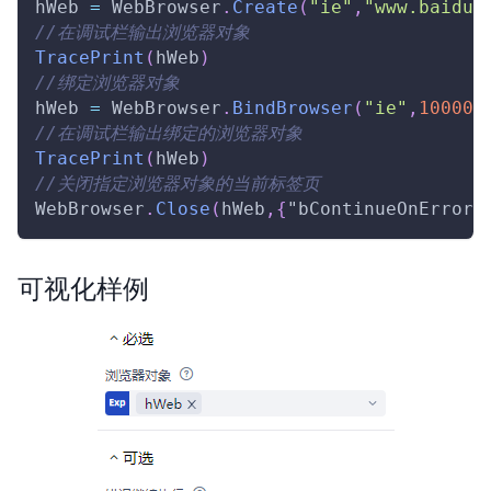
hWeb 
=
WebBrowser
.
Create
(
"ie"
,
"www.baidu.
//在调试栏输出浏览器对象
TracePrint
(
hWeb
)
//绑定浏览器对象
hWeb 
=
WebBrowser
.
BindBrowser
(
"ie"
,
10000
,
//在调试栏输出绑定的浏览器对象
TracePrint
(
hWeb
)
//关闭指定浏览器对象的当前标签页
WebBrowser
.
Close
(
hWeb
,
{
"bContinueOnError"
可视化样例