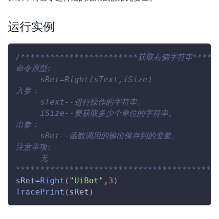
运行实例
/************************获取右侧字符串******
命令原型:
     sRet=Right(sText,iSize)
入参：
     sText--进行操作的字符串。
     iSize--要获取多少个单位的字符串。
出参：
     sRet--函数调用的输出保存到的变量。
注意事项:
     无      
*****************************************
sRet
=
Right
(
"UiBot"
,
3
)
TracePrint
(
sRet
)