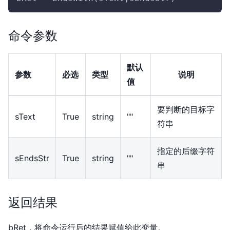
命令参数
默认
参数
必选
类型
说明
值
要判断的目标字
sText
True
string
""
符串
指定的后缀字符
sEndsStr
True
string
""
串
返回结果
bRet，将命令运行后的结果赋值给此变量。