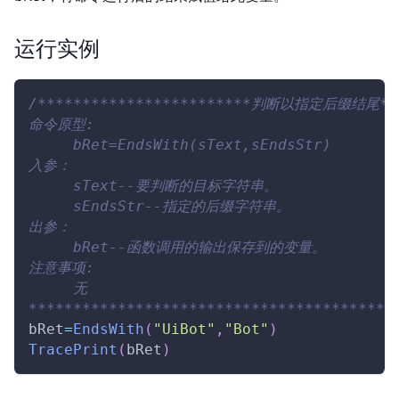
运行实例
/************************判断以指定后缀结尾***
命令原型:
     bRet=EndsWith(sText,sEndsStr)
入参：
     sText--要判断的目标字符串。
     sEndsStr--指定的后缀字符串。
出参：
     bRet--函数调用的输出保存到的变量。
注意事项:
     无      
*****************************************
bRet
=
EndsWith
(
"UiBot"
,
"Bot"
)
TracePrint
(
bRet
)