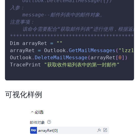
    Outlook.DeleteMailMessage({})
入参：
    message--邮件列表中的邮件对象。
注意事项：
    该命令需要配合“获取邮件列表”进行使用，根据返
*****************************************
Dim
 arrayRet 
=
""
arrayRet 
=
Outlook
.
GetMailMessages
(
"lzz17
Outlook
.
DeleteMailMessage
(
arrayRet
[
0
]
)
TracePrint
"获取收件箱列表中的第一封邮件"
可视化样例