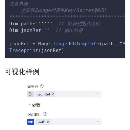
注意事项：
    需要获取mage对应的Key/Secret和URL
*****************************************
Dim
 path
=
''
''
''
// 待识别图片路径
Dim
 jsonRet
=
""
// 输出结果
jsonRet 
=
Mage
.
ImageOCRTemplate
(
path
,
{
"Pu
Traceprint
(
jsonRet
)
可视化样例