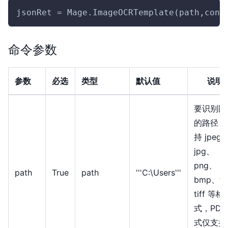
jsonRet = Mage.ImageOCRTemplate(path,conf
命令参数
参数
必选
类型
默认值
说明
要识别图
的路径，
持 jpeg
jpg、
png、
path
True
path
'''C:\Users'''
bmp、ti
tiff 等格
式，PDF
式仅支持