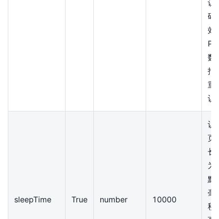
识
码
效
P
数
报
重
识
识
页
长
为
默
毫
sleepTime
True
number
10000
秒