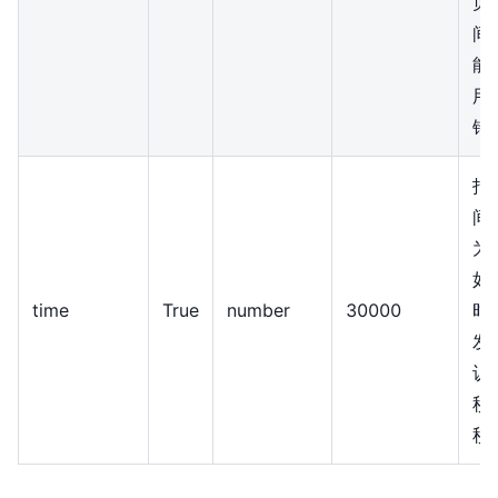
页
间
能
用
错
指
间
为
如
time
True
number
30000
时
发
认
秒
秒