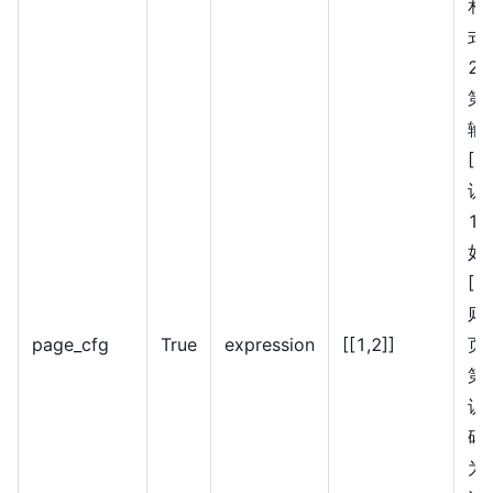
和
式
2
第
输
[1,
识
1,
如输
[6,
则
page_cfg
True
expression
[
[1,2]
]
页
第
识
码
为