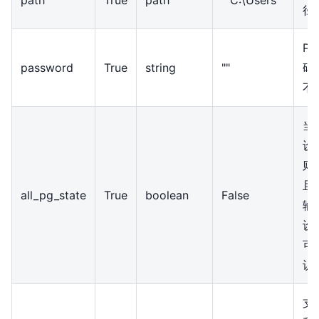
径
P
password
True
string
""
码
不
当
设
则
且
all_pg_state
True
boolean
False
输
设
可
识
支