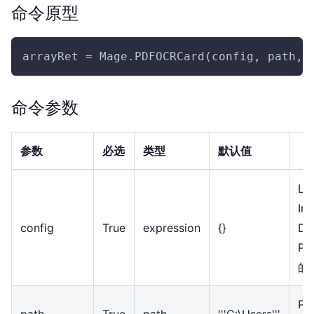
命令原型
arrayRet = Mage.PDFOCRCard(config, path,p
命令参数
参数
必选
类型
默认值
La
Int
config
True
expression
{
}
Do
Pr
的
P
path
True
path
'''C:\Users'''