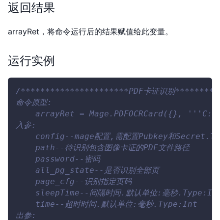
返回结果
arrayRet，将命令运行后的结果赋值给此变量。
运行实例
/**********************PDF卡证识别*********
命令原型:
    arrayRet = Mage.PDFOCRCard({}, '''C:\
入参:
    config--mage配置,需配置Pubkey和Secret.Ty
    path--待识别包含图像卡证的PDF文件路径
    password--密码
    all_pg_state--是否识别全部页
    page_cfg--识别指定页码
    sleepTime--间隔时间.默认单位:毫秒.Type:In
    time--超时时间.默认单位:毫秒.Type:Int
出参: