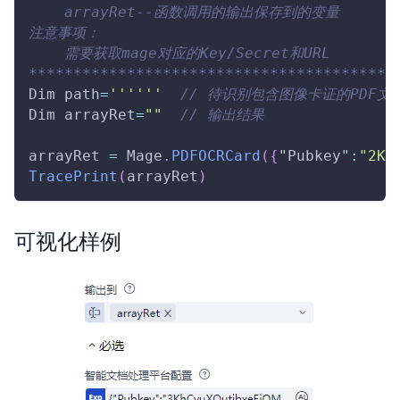
    arrayRet--函数调用的输出保存到的变量
注意事项：
    需要获取mage对应的Key/Secret和URL
*****************************************
Dim
 path
=
''
''
''
// 待识别包含图像卡证的PDF文
Dim
 arrayRet
=
""
// 输出结果
arrayRet 
=
Mage
.
PDFOCRCard
(
{
"Pubkey"
:
"2Kh
TracePrint
(
arrayRet
)
可视化样例