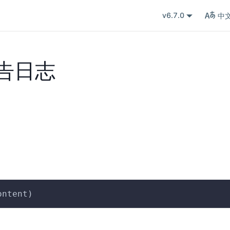
v6.7.0
中
告日志
ontent)