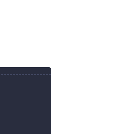
**************************