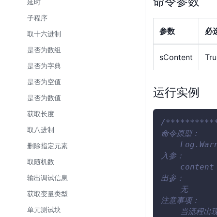
命令参数
延时
子程序
参数
必
取十六进制
是否为数组
sContent
Tru
是否为字典
是否为空值
运行实例
是否为数值
获取长度
/**********
取八进制
命令原型：
    Log.War
删除指定元素
入参：
取随机数
    conten
出参：
输出调试信息
    无
获取变量类型
注意事项：
单元测试块
    当流程