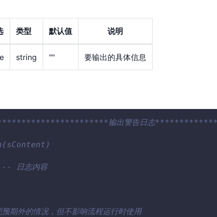
选
类型
默认值
说明
e
string
""
要输出的具体信息
***********************输出警告日志*************
n(sContent)
t -- 日志内容
出现预期外的情况，但不影响流程运行时使用