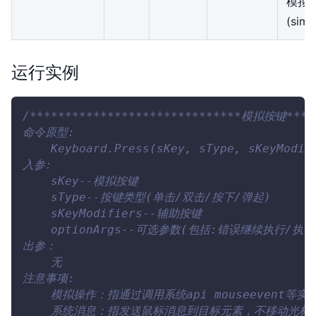
模拟
(simu
运行实例
/******************************模拟按键*****
命令原型:
    Keyboard.Press(sKey, sType, sKeyModif
入参:
    sKey--模拟按键
    sType--按键类型(单击/双击/按下/弹起)
    sKeyModifiers--辅助按键
    optionArgs--可选参数(包括:错误继续执行/执
出参：
    无
注意事项:
    模拟操作：指通过调用系统api mouseevent
    系统消息：指发送鼠标消息到目标元素，不移动光标。