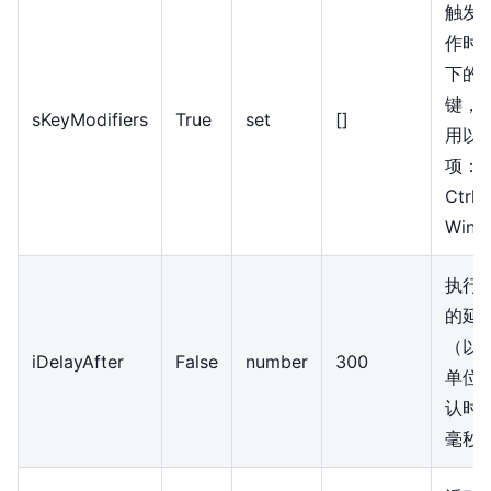
触发
作时
下的
键，
sKeyModifiers
True
set
[]
用以
项：A
Ctrl
Win
执行
的延
（以
iDelayAfter
False
number
300
单位
认时间
毫秒