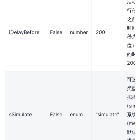
活动
行任
之前
时间
iDelayBefore
False
number
200
秒为
位）
的时
200
可选
类型
拟操
(simu
sSimulate
False
enum
"simulate"
系统
(mes
默认