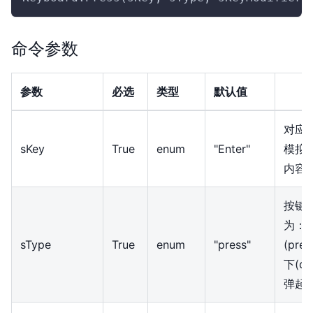
命令参数
参数
必选
类型
默认值
对应
sKey
True
enum
"Enter"
模拟
内容
按键
为：
sType
True
enum
"press"
(pre
下(d
弹起(u