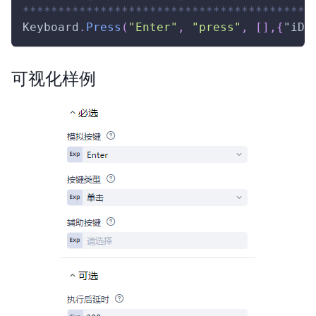
*****************************************
Keyboard
.
Press
(
"Enter"
,
"press"
,
[
]
,
{
"iDe
可视化样例