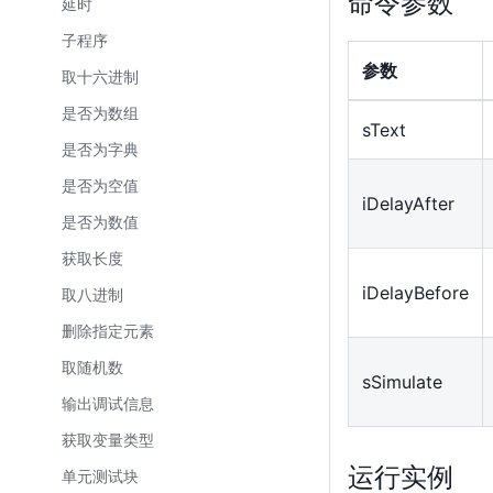
命令参数
延时
子程序
参数
取十六进制
是否为数组
sText
是否为字典
是否为空值
iDelayAfter
是否为数值
获取长度
iDelayBefore
取八进制
删除指定元素
取随机数
sSimulate
输出调试信息
获取变量类型
运行实例
单元测试块