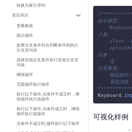
转换为索引序列
/**********
语法词法
命令原型:
变量赋值
    Keyboar
入参:
跳出循环
    sText-
如果分支条件符合判断条件则执行
    optio
分支语句块
出参：
选择其他分支条件执行其他分支语
    无
句块
注意事项:
继续循环
    模拟操作
    系统消息
无限循环执行操作
***********
执行以下操作,当条件不成立时，继
Keyboard
.
In
续循环执行该操作
执行以下操作,当条件成立时，继续
循环执行该操作
可视化样例
当条件不成立时,循环执行以下操作