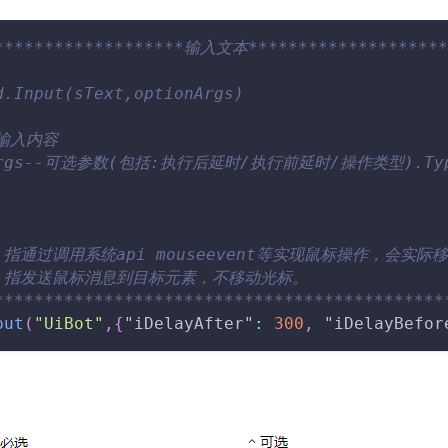
*******************输入文本********************
d.Input(sText,optionArgs)
-输入内容
nArgs--可选参数(包括:执行后延时/执行前延时/操作类型).Typ
：指通过调用系统api mouseevent等实现鼠标操作，会实际
：指发送鼠标消息到目标元素，不移动光标。       
*********************************************
put
(
"UiBot"
,
{
"iDelayAfter"
:
300
,
"iDelayBefor