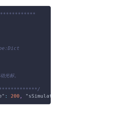
************
e:Dict
移动光标。
*************/
e"
:
200
,
"sSimulate"
:
"message"
}
)