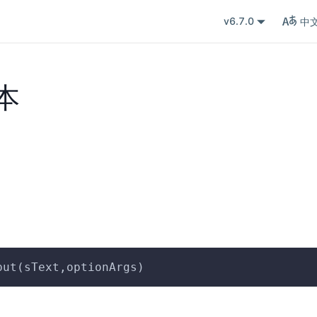
v6.7.0
中
本
put(sText,optionArgs)