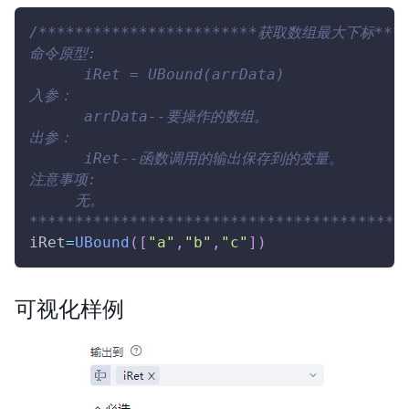
/************************获取数组最大下标*****
命令原型:
      iRet = UBound(arrData)
入参：
      arrData--要操作的数组。
出参：
      iRet--函数调用的输出保存到的变量。
注意事项:
     无。
*****************************************
iRet
=
UBound
(
[
"a"
,
"b"
,
"c"
]
)
可视化样例