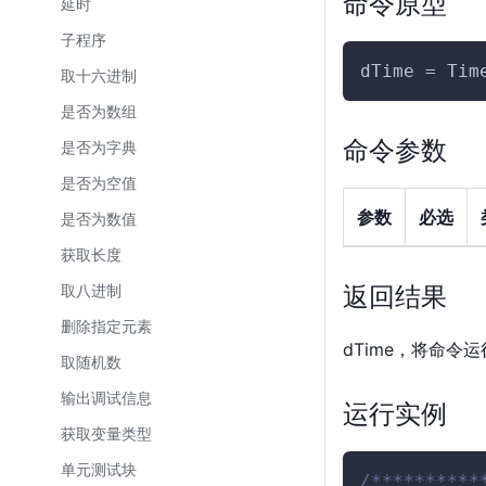
命令原型
延时
子程序
dTime = Tim
取十六进制
是否为数组
命令参数
是否为字典
是否为空值
参数
必选
是否为数值
获取长度
返回结果
取八进制
删除指定元素
dTime，将命令
取随机数
输出调试信息
运行实例
获取变量类型
单元测试块
/**********