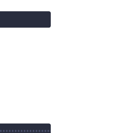
****************************