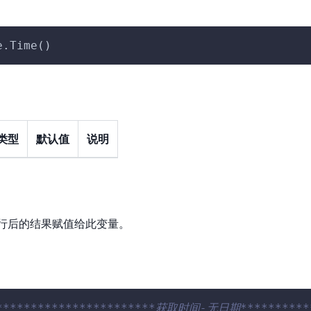
e.Time()
类型
默认值
说明
运行后的结果赋值给此变量。
***********************获取时间-无日期***********