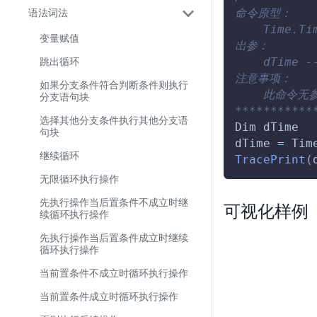
命令原型：
语法词法
    Time.Ti
变量赋值
出参：
    dTim
跳出循环
注意事项：
如果分支条件符合判断条件则执行
    此命令无
分支语句块
***********
选择其他分支条件执行其他分支语
Dim
 dTime
句块
dTime 
=
Tim
继续循环
TracePrint
(
无限循环执行操作
先执行操作当后置条件不成立时继
可视化样例
续循环执行操作
先执行操作当后置条件成立时继续
循环执行操作
当前置条件不成立时循环执行操作
当前置条件成立时循环执行操作