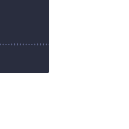
**************************/