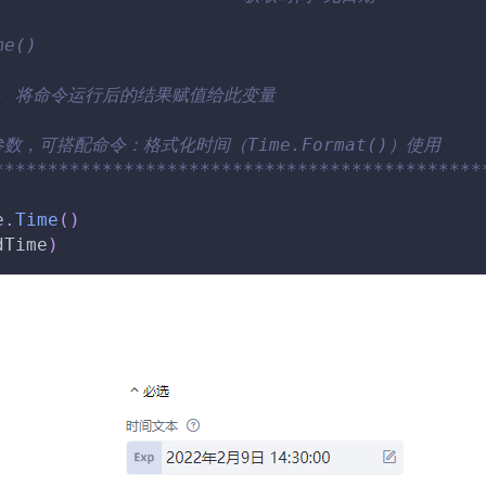
me()
e -- 将命令运行后的结果赋值给此变量
参数，可搭配命令：格式化时间（Time.Format()）使用
*********************************************
e
.
Time
(
)
dTime
)