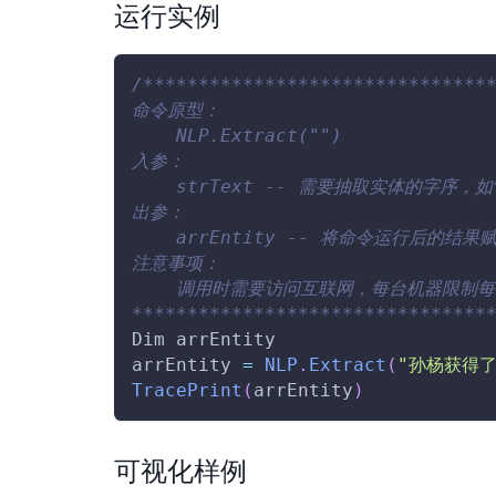
运行实例
/******************************
命令原型：
    NLP.Extract("")
入参：
    strText -- 需要抽取实体的字序
出参：
    arrEntity -- 将命令运行后的结
注意事项：
    调用时需要访问互联网，每台机器限制每
********************************
Dim
 arrEntity
arrEntity 
=
NLP
.
Extract
(
"孙杨获得
TracePrint
(
arrEntity
)
可视化样例