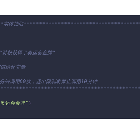
***实体抽取*************************************
，如“孙杨获得了奥运会金牌”
果赋值给此变量
分钟调用60次，超出限制将禁止调用10分钟
*********************************************
了奥运会金牌"
)