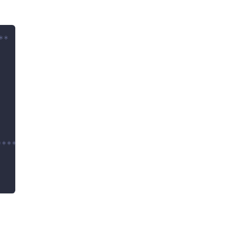
**
*****/