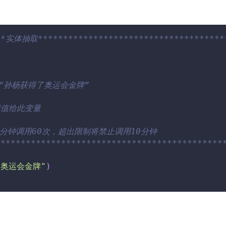
***实体抽取*************************************
，如“孙杨获得了奥运会金牌”
果赋值给此变量
分钟调用60次，超出限制将禁止调用10分钟
*********************************************
了奥运会金牌"
)