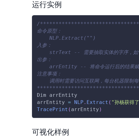
运行实例
/******************************
命令原型：
    NLP.Extract("")
入参：
    strText -- 需要抽取实体的字序
出参：
    arrEntity -- 将命令运行后的结
注意事项：
    调用时需要访问互联网，每台机器限制每
********************************
Dim
 arrEntity
arrEntity 
=
NLP
.
Extract
(
"孙杨获得
TracePrint
(
arrEntity
)
可视化样例