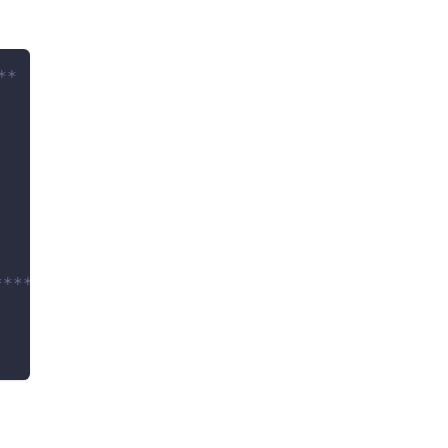
**
*****/