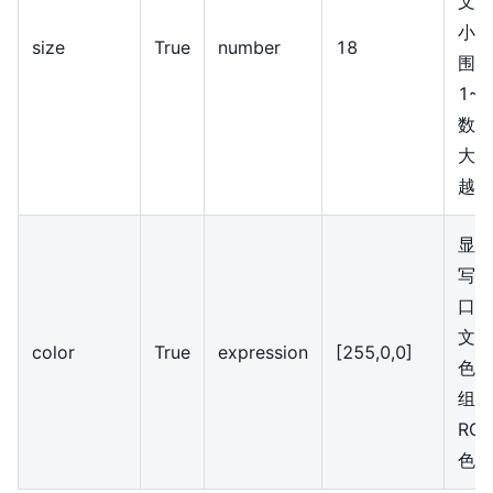
文字
小，
size
True
number
18
围
1~4
数值
大文
越大
显示
写屏
口上
文字
color
True
expression
[255,0,0]
色，
组形
RG
色