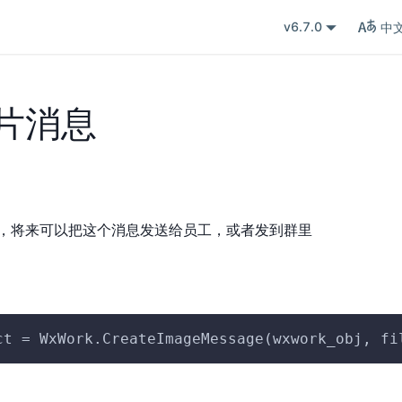
v6.7.0
中
片消息
，将来可以把这个消息发送给员工，或者发到群里
ct = WxWork.CreateImageMessage(wxwork_obj, fi