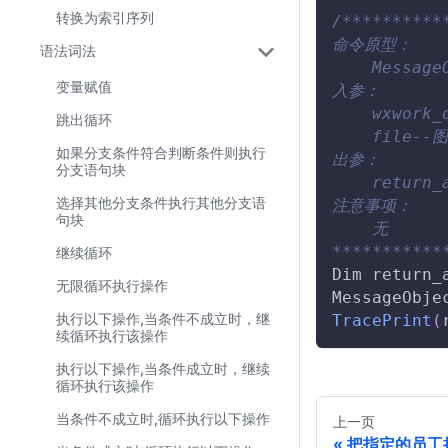
转换为索引序列
/**********
命令原型：
语法词法
    Message
变量赋值
入参：
    wxwor
跳出循环
    file
如果分支条件符合判断条件则执行
出参：
分支语句块
    retur
选择其他分支条件执行其他分支语
注意事项：
句块
    无
***********
继续循环
Dim
 return_
无限循环执行操作
MessageObje
执行以下操作,当条件不成立时，继
TracePrint
(
续循环执行该操作
执行以下操作,当条件成立时，继续
循环执行该操作
当条件不成立时,循环执行以下操作
上一页
把指定的员工