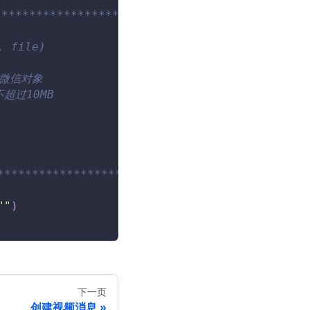
*************************
, file)
业微信对象
超过10MB
************************/
""
)
下一页
创建视频消息