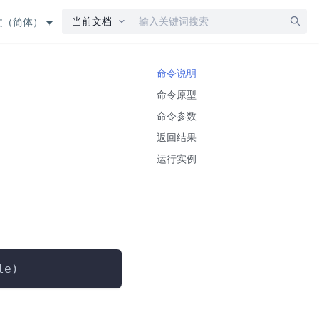
当前文档
文（简体）
命令说明
命令原型
命令参数
返回结果
运行实例
le)