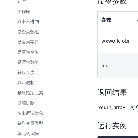
命令参数
延时
子程序
参数
取十六进制
是否为数组
wxwork_obj
是否为字典
是否为空值
是否为数值
file
获取长度
取八进制
返回结果
删除指定元素
取随机数
return_arr
输出调试信息
运行实例
获取变量类型
单元测试块