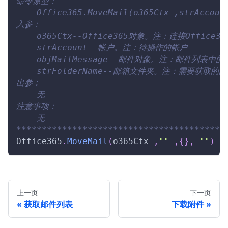
命令原型：
    Office365.MoveMail(o365Ctx ,strAccoun
入参：
    o365Ctx--Office365对象。注：连接Offic
    strAccount--帐户。注：待操作的帐户
    objMailMessage--邮件对象。注：邮件列表中
    strFolderName--邮箱文件夹。注：需要获
出参：
    无
注意事项：
    无
*****************************************
Office365
.
MoveMail
(
o365Ctx 
,
""
,
{
}
,
""
)
上一页
下一页
获取邮件列表
下载附件