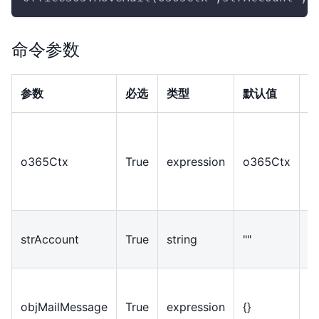
命令参数
参数
必选
类型
默认值
O
o365Ctx
True
expression
o365Ctx
strAccount
True
string
""
objMailMessage
True
expression
{}