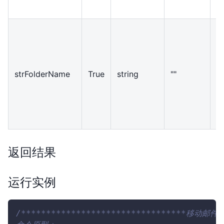
strFolderName
True
string
""
径
件
录
返回结果
运行实例
/*********************************移动邮件**