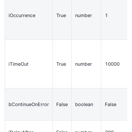
iOccurrence
True
number
1
iTimeOut
True
number
10000
bContinueOnError
False
boolean
False