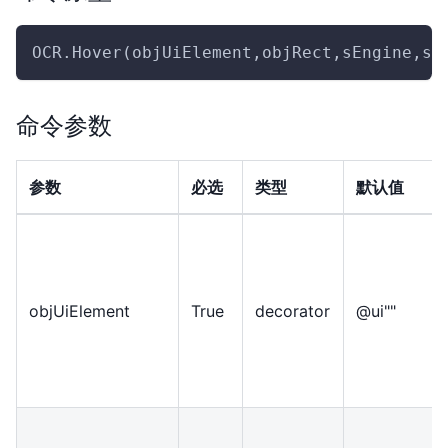
OCR.Hover(objUiElement,objRect,sEngine,sA
命令参数
参数
必选
类型
默认值
objUiElement
True
decorator
@ui""