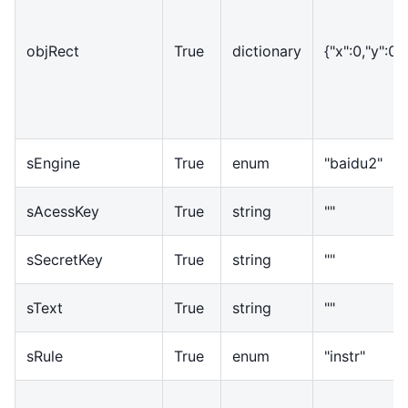
objRect
True
dictionary
{
"x":0,"y":0,
sEngine
True
enum
"baidu2"
sAcessKey
True
string
""
sSecretKey
True
string
""
sText
True
string
""
sRule
True
enum
"instr"