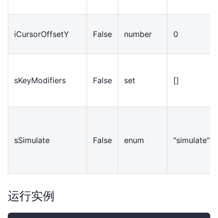
iCursorOffsetY
False
number
0
sKeyModifiers
False
set
[]
sSimulate
False
enum
"simulate"
运行实例