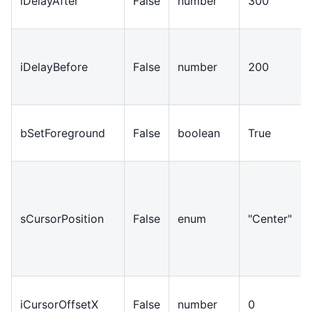
iDelayAfter
False
number
300
iDelayBefore
False
number
200
bSetForeground
False
boolean
True
sCursorPosition
False
enum
"Center"
iCursorOffsetX
False
number
0