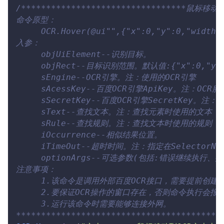
/*********************************鼠标移动到
命令原型：
     OCR.Hover(@ui"",{"x":0,"y":0,"width"
入参：
     objUiElement--识别目标。
     objRect--目标识别范围。默认值:{"x":0,"y":0
     sEngine--OCR引擎。注：使用的OCR引擎
     sAcessKey--百度OCR引擎ApiKey。注：O
     sSecretKey--百度OCR引擎SecretKey
     sText--查找文本。注：查找元素时使用的文本
     sRule--查找规则。注：查找文本时使用的规则
     iOccurrence--相似结果位置。
     iTimeOut--超时时间。注：指定在Selecto
     optionArgs--可选参数(包括:错误继续
注意事项：
     1.该命令是调用外部百度OCR接口，需要提前创建好百
     2.要保证OCR操作的窗口存在，否则命令执行会报
     3.运行该命令时需要能够连接外网。
*****************************************