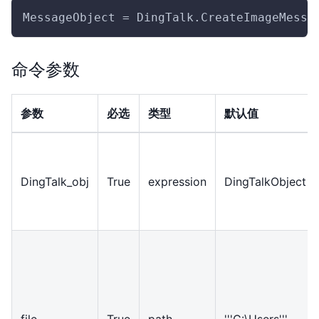
MessageObject = DingTalk.CreateImageMessa
命令参数
参数
必选
类型
默认值
DingTalk_obj
True
expression
DingTalkObject
file
True
path
'''C:\Users'''