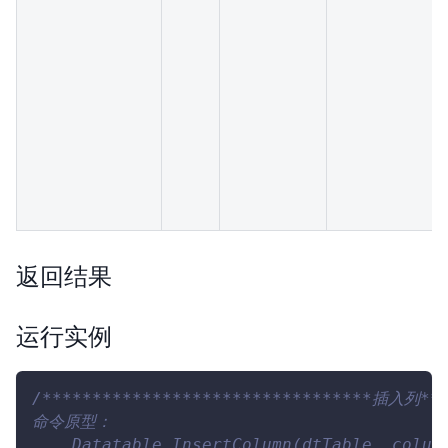
返回结果
运行实例
/*********************************插入列***
命令原型：
    Datatable.InsertColumn(dtTable, colum